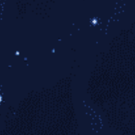
AI推荐准确率
稳定上传速率
92.6%
98%
赛事个性推荐
用户数据反馈
安全流程层
访问身份控制
采用IP定位、设备识