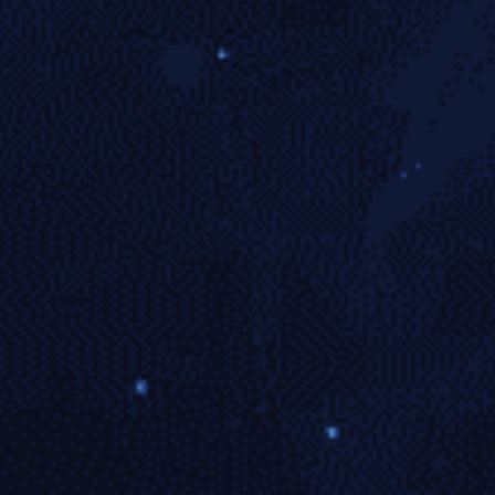
v6.1.3 · 发布于 2025年6月
v6.0.0 · 发布于 2025年3月