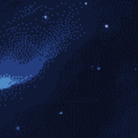
v6.3.0 · 发布于 2025年10月
新增跨设备同步机制，收藏与偏好可随账号迁
推荐系统升级，结合用户习惯提供个性化赛事
新增教学视频栏目，涵盖常见赛制与操作流程，
修复部分小屏机型按钮显示异常问题。
v6.2.0 · 发布于 2025年8月