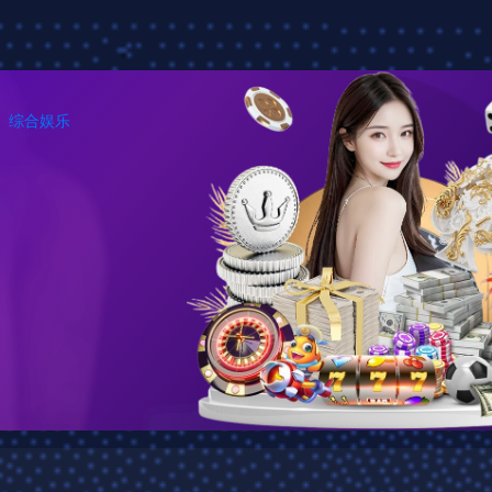
下载App
公司简介
体育
威体育数据平
包括NBA、英超、欧洲杯、
信赖。