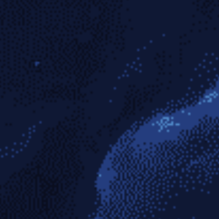
通信加密协议
全站部署TLS协议，保
的完整性与保密性。
行为审计机制
记录关键行为轨迹，搭
实时异常拦截
系统对异常请求进行即
扰。