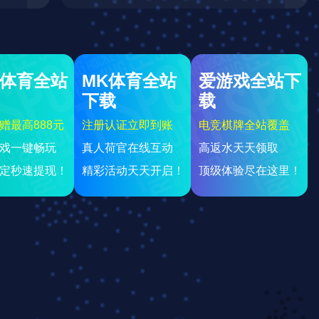
于成为全球领先的星空官网首页入